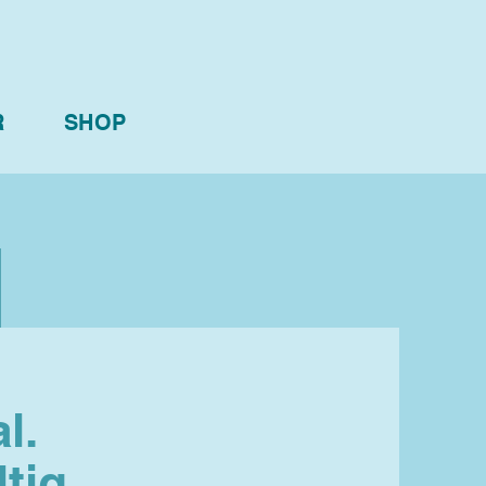
R
SHOP
l.
tig.