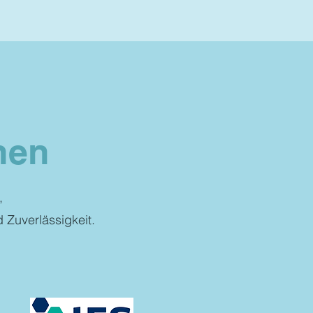
nen
,
d Zuverlässigkeit.