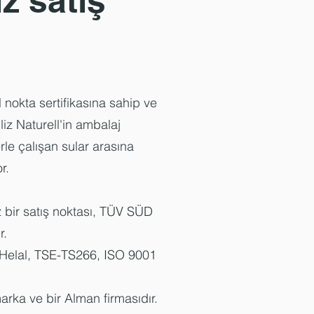
z satış
il nokta sertifikasına sahip ve
liz Naturell'in ambalaj
le çalışan sular arasına
r.
iz bir satış noktası, TÜV SÜD
r.
 Helal, TSE-TS266, ISO 9001
 marka ve bir Alman firmasıdır.