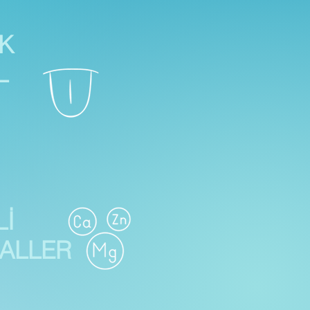
K
L
İ
ALLER