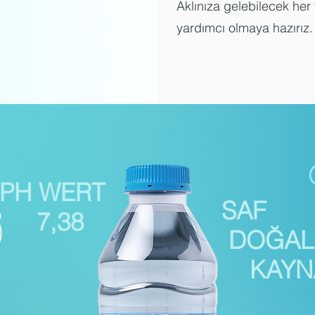
Aklınıza gelebilecek her
yardımcı olmaya hazırız.
PH WERT
SAF
7,38
DO
KAYN