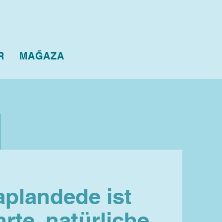
R
MAĞAZA
aplandede ist
rte, natürliche