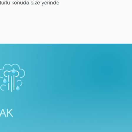
 türlü konuda size yerinde
ĞAL
AK