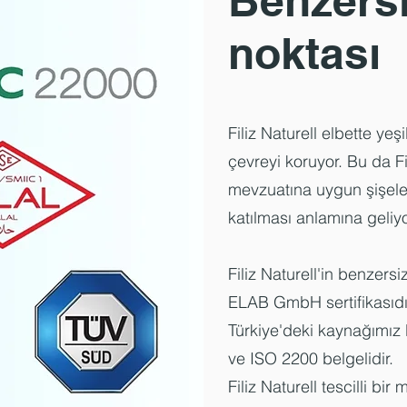
Benzersi
noktası
Filiz Naturell elbette yeş
çevreyi koruyor. Bu da Fi
mevzuatına uygun şişeler
katılması anlamına geliyo
Filiz Naturell'in benzers
ELAB GmbH sertifikasıdı
Türkiye'deki kaynağımız
ve ISO 2200 belgelidir.
Filiz Naturell tescilli bir