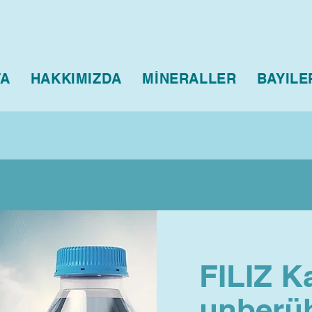
FA
HAKKIMIZDA
MİNERALLER
BAYILE
FILIZ K
unberüh