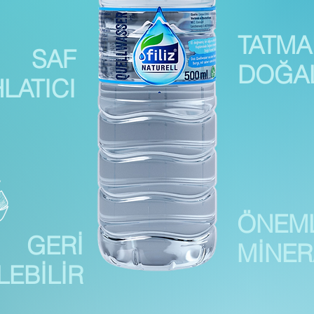
TATMA
SAF
DOĞA
LATICI
ÖNEML
GERİ
MİNER
EBİLİR